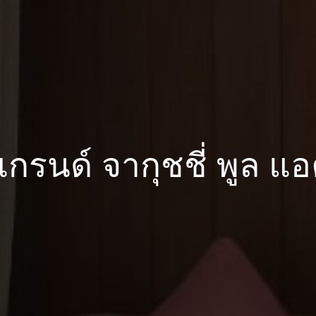
แกรนด์ จากุชชี่ พูล แ