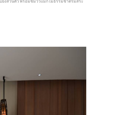
บียงส่วนตัว พร้อมชมวิวแมกไม้ธรรมชาติริมสระ