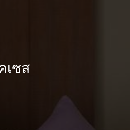
อคเซส